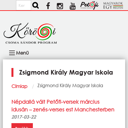
Ugrás a tartalomra
Keresés
Fő
Menü
navigáció
Zsigmond Király Magyar Iskola
Morzsa
Current:
Zsigmond Király Magyar Iskola
Címlap
Népdallá vált Petőfi-versek március
idusán – zenés-verses est Manchesterben
2017-03-22