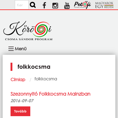
Ugrás a tartalomra
Keresés
Fő
Menü
navigáció
folkkocsma
Morzsa
Current:
folkkocsma
Címlap
Szezonnyitó Folkkocsma Mainzban
2016-09-07
Tovább