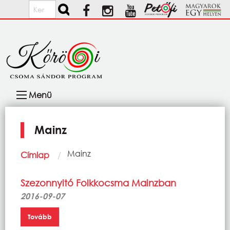
Ugrás a tartalomra
Keresés
Fő
Menü
navigáció
Mainz
Morzsa
Current:
Mainz
Címlap
Szezonnyitó Folkkocsma Mainzban
2016-09-07
Tovább