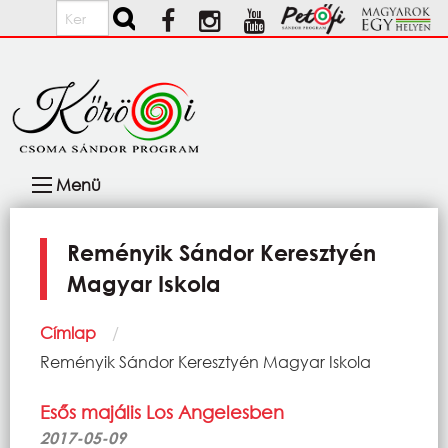
Ugrás a tartalomra
Keresés
Fő
Menü
navigáció
Reményik Sándor Keresztyén
Magyar Iskola
Morzsa
Címlap
Current:
Reményik Sándor Keresztyén Magyar Iskola
Esős majális Los Angelesben
2017-05-09