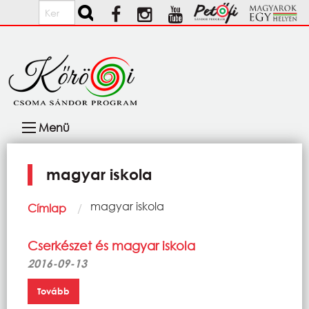
Ugrás a tartalomra
Keresés
Fő
Menü
navigáció
magyar iskola
Morzsa
Current:
magyar iskola
Címlap
Cserkészet és magyar iskola
2016-09-13
Tovább