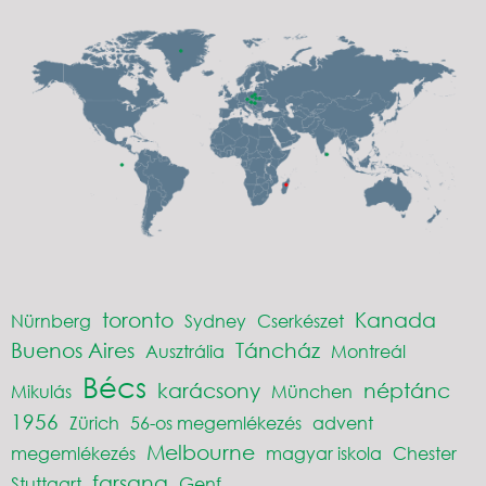
toronto
Kanada
Nürnberg
Sydney
Cserkészet
Buenos Aires
Táncház
Ausztrália
Montreál
Bécs
karácsony
néptánc
Mikulás
München
1956
Zürich
56-os megemlékezés
advent
Melbourne
megemlékezés
magyar iskola
Chester
farsang
Stuttgart
Genf