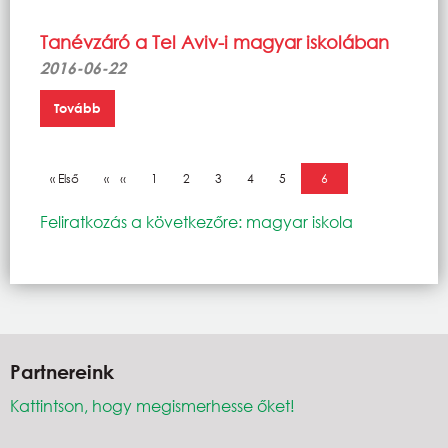
Tanévzáró a Tel Aviv-i magyar iskolában
2016-06-22
Tovább
Oldalszámozás
Első oldal
« Első
Előző oldal
‹‹
Oldal
1
Oldal
2
Oldal
3
Oldal
4
Oldal
5
Jelenlegi oldal
6
Feliratkozás a következőre: magyar iskola
Partnereink
Kattintson, hogy megismerhesse őket!