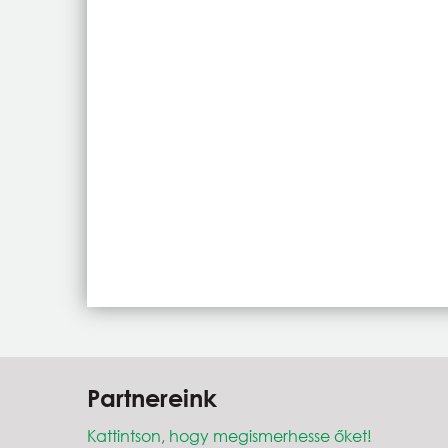
Partnereink
Kattintson, hogy megismerhesse őket!