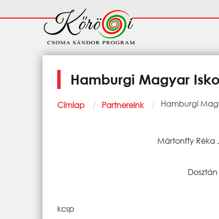
Ugrás a tartalomra
Fő
navigáció
Hamburgi Magyar Isko
Morzsa
Current:
Hamburgi Magy
Címlap
Partnereink
Mártonffy Réka 
Dosztán 
kcsp