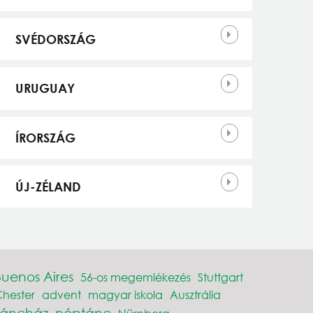
SVÉDORSZÁG
URUGUAY
ÍRORSZÁG
ÚJ-ZÉLAND
Buenos Aires
56-os megemlékezés
Stuttgart
hester
advent
magyar iskola
Ausztrália
Táncház
néptánc