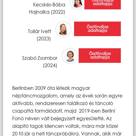
Ösztöndíjas
adatlapja
Kecskés-Bába
Hajnalka (2022)
Ösztöndíjas
adatlapja
Tollár Ivett
(2023)
Ösztöndíjas
adatlapja
Szabó Zsombor
(2024)
Berlinben 2009 óta létezik magyar
néptáncmozgalom, amely az évek során egyre
aktívabb, rendszeresen találkozó és táncoló
csapattá formálódott, majd 2019-ben Berlini
Fonó néven vált bejegyzett egyesületté. Az
alapító tagok kilencen voltak, mára már közel
20 fő jár a heti táncpróbákra. Vannak, akik már