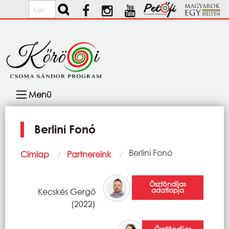
Ugrás a tartalomra
Keresés
Fő
Menü
navigáció
Berlini Fonó
Morzsa
Current:
Berlini Fonó
Címlap
Partnereink
Ösztöndíjas
adatlapja
Kecskés Gergő
(2022)