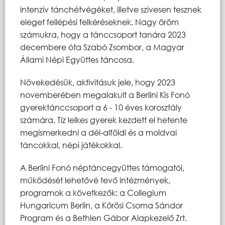
intenzív tánchétvégéket, illetve szívesen tesznek
eleget fellépési felkéréseknek. Nagy öröm
számukra, hogy a tánccsoport tanára 2023
decembere óta Szabó Zsombor, a Magyar
Állami Népi Együttes táncosa.
Növekedésük, aktivitásuk jele, hogy 2023
novemberében megalakult a Berlini Kis Fonó
gyerektánccsoport a 6 - 10 éves korosztály
számára. Tíz lelkes gyerek kezdett el hetente
megismerkedni a dél-alföldi és a moldvai
táncokkal, népi játékokkal.
A Berlini Fonó néptáncegyüttes támogatói,
működését lehetővé tevő intézmények,
programok a következők: a Collegium
Hungaricum Berlin, a Kőrösi Csoma Sándor
Program és a Bethlen Gábor Alapkezelő Zrt.