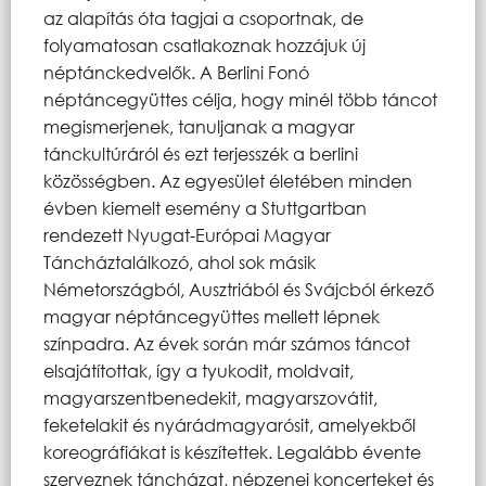
az alapítás óta tagjai a csoportnak, de
folyamatosan csatlakoznak hozzájuk új
néptánckedvelők. A Berlini Fonó
néptáncegyüttes célja, hogy minél több táncot
megismerjenek, tanuljanak a magyar
tánckultúráról és ezt terjesszék a berlini
közösségben. Az egyesület életében minden
évben kiemelt esemény a Stuttgartban
rendezett Nyugat-Európai Magyar
Táncháztalálkozó, ahol sok másik
Németországból, Ausztriából és Svájcból érkező
magyar néptáncegyüttes mellett lépnek
színpadra. Az évek során már számos táncot
elsajátítottak, így a tyukodit, moldvait,
magyarszentbenedekit, magyarszovátit,
feketelakit és nyárádmagyarósit, amelyekből
koreográfiákat is készítettek. Legalább évente
szerveznek táncházat, népzenei koncerteket és