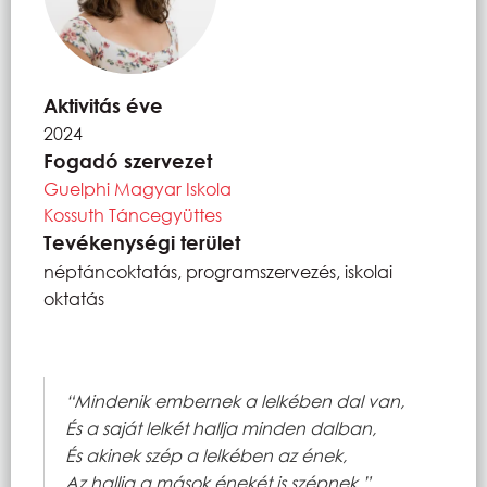
Aktivitás éve
2024
Fogadó szervezet
Guelphi Magyar Iskola
Kossuth Táncegyüttes
Tevékenységi terület
néptáncoktatás, programszervezés, iskolai
oktatás
“Mindenik embernek a lelkében dal van,
És a saját lelkét hallja minden dalban,
És akinek szép a lelkében az ének,
Az hallja a mások énekét is szépnek.”