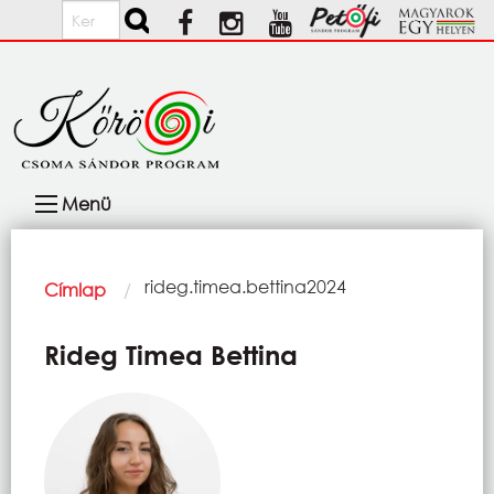
Ugrás a tartalomra
Keresés
Fő
Menü
navigáció
Morzsa
Current:
rideg.timea.bettina2024
Címlap
Rideg Timea Bettina