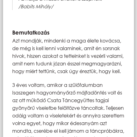
/Babits Mihály/
Bemutatkozás
Azt mondják, mindenki a maga élete kovácsa,
de még is kell lenni valaminek, amit én sorsnak
hívok, hiszen azokat a tetteinket is vezérli valami,
amit nem tudunk józan ésszel megmagyarázni,
hogy miért tettünk, csak úgy éreztük, hogy kell.
3 éves voltam, amikor a szülőfalumban
Isaszegen hagyományőrző májfadöntés volt és
az ott működő Csata Táncegyüttes tagjai
gyönyörű viseletbe felöltözve táncoltak. Teljesen
odáig voltam a viseletekért és annyira szerettem
volna egyet, hogy mikor édesanyám azt
mondta, cserébe el kell járnom a táncpróbákra,