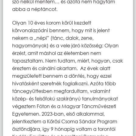
szó nélkül mentem… és azóta nem hagytam
abba a néptáncot.
Olyan 10 éves korom körül kezdett
körvonalazódni bennem, hogy mit is jelent
nekem a „népi” (tánc, dalok, zene,
hagyományok) és a vele járó közösség: Olyan
érzést, amit máshol az életemben nem
tapasztaltam. Nem tudtam, miért, hogyan, csak
éreztem és csinálni akartam. Az évek alatt
megszületett bennem a döntés, hogy ezzel
hivatásként szeretnék foglalkozni. Azóta több
táncegyüttesben megfordultam, valamint
közép- és felsőfokú szakirányú tanulmányokat
végeztem Fóton és a Magyar Táncművészeti
Egyetemen. 2023-ban, első alkalommal,
jelentkeztem a Kőrösi Csoma Sándor Program
ösztöndíjára, így 9 hónapig voltam a torontói