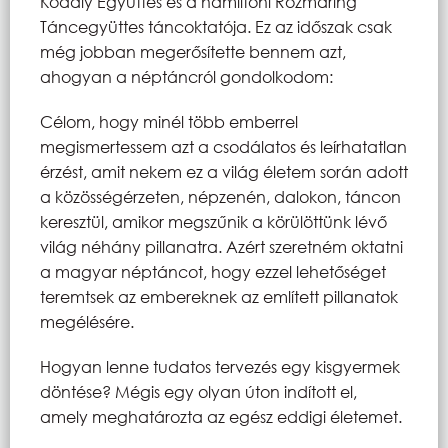
Kodály Együttes és a hamiltoni Rozmaring
Táncegyüttes táncoktatója. Ez az időszak csak
még jobban megerősítette bennem azt,
ahogyan a néptáncról gondolkodom:
Célom, hogy minél több emberrel
megismertessem azt a csodálatos és leírhatatlan
érzést, amit nekem ez a világ életem során adott
a közösségérzeten, népzenén, dalokon, táncon
keresztül, amikor megszűnik a körülöttünk lévő
világ néhány pillanatra. Azért szeretném oktatni
a magyar néptáncot, hogy ezzel lehetőséget
teremtsek az embereknek az említett pillanatok
megélésére.
Hogyan lenne tudatos tervezés egy kisgyermek
döntése? Mégis egy olyan úton indított el,
amely meghatározta az egész eddigi életemet.