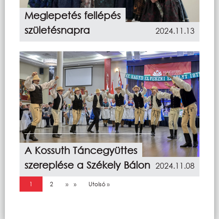
Meglepetés fellépés
születésnapra
2024.11.13
A Kossuth Táncegyüttes
szereplése a Székely Bálon
2024.11.08
Oldalszámozás
Jelenlegi oldal
1
Oldal
2
Következő oldal
››
Utolsó oldal
Utolsó »