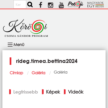
Ugrás a tartalomra
Keresés
Fő
Menü
navigáció
rideg.timea.bettina2024
Morzsa
Current:
Galéria
Címlap
Galéria
Elsődleges
Legfrissebb
Képek
Videók
fülek