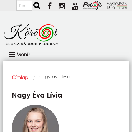
Ugrás a tartalomra
Keresés
Fő
Menü
navigáció
Morzsa
Current:
nagy.eva.livia
Címlap
Nagy Éva Lívia