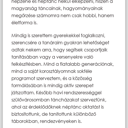
népzene és néptánc nélkül elképzelni, hiszen a
magyarság táncainak, hagyományainak
megőrzése számomra nem csak hobbi, hanem
életforma is.
Mindig is szerettem gyerekekkel foglalkozni,
szerencsére a tanáraim gyakran lehetőséget
adtak nekem arra, hogy segítsek csoportjaik
tanításában vagy a versenyekre való
felkészítésben. Mind a fiatalabb generációnak,
mind a saját korosztályomnak sokféle
programot szerveztem, és a közösség
formálásában is mindig aktív szerepet
játszottam. Később havi rendszerességgel
szülővárosomban táncházakat szerveztünk,
ahol az érdeklődőknek néptánc oktatást is
biztosítottunk, de tanítottunk különböző
táborokban, rendezvényeken is.