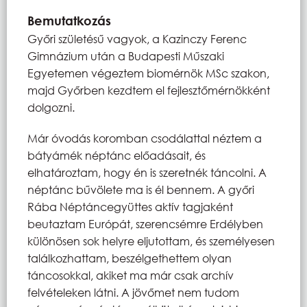
Bemutatkozás
Győri születésű vagyok, a Kazinczy Ferenc
Gimnázium után a Budapesti Műszaki
Egyetemen végeztem biomérnök MSc szakon,
majd Győrben kezdtem el fejlesztőmérnökként
dolgozni.
Már óvodás koromban csodálattal néztem a
bátyámék néptánc előadásait, és
elhatároztam, hogy én is szeretnék táncolni. A
néptánc bűvölete ma is él bennem. A győri
Rába Néptáncegyüttes aktív tagjaként
beutaztam Európát, szerencsémre Erdélyben
különösen sok helyre eljutottam, és személyesen
találkozhattam, beszélgethettem olyan
táncosokkal, akiket ma már csak archív
felvételeken látni. A jövőmet nem tudom