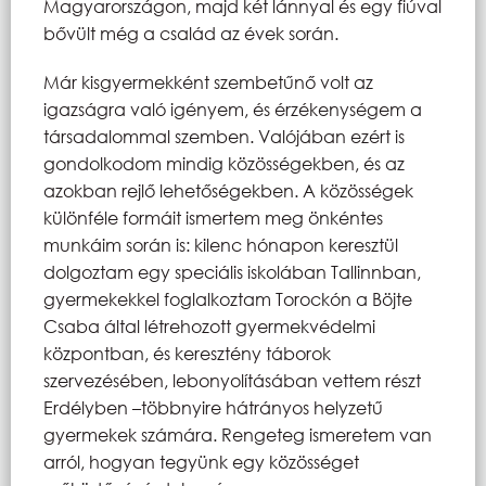
Magyarországon, majd két lánnyal és egy fiúval
bővült még a család az évek során.
Már kisgyermekként szembetűnő volt az
igazságra való igényem, és érzékenységem a
társadalommal szemben. Valójában ezért is
gondolkodom mindig közösségekben, és az
azokban rejlő lehetőségekben. A közösségek
különféle formáit ismertem meg önkéntes
munkáim során is: kilenc hónapon keresztül
dolgoztam egy speciális iskolában Tallinnban,
gyermekekkel foglalkoztam Torockón a Böjte
Csaba által létrehozott gyermekvédelmi
központban, és keresztény táborok
szervezésében, lebonyolításában vettem részt
Erdélyben –többnyire hátrányos helyzetű
gyermekek számára. Rengeteg ismeretem van
arról, hogyan tegyünk egy közösséget