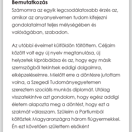
Bemutatkozás
Számomra az egyik legcsodálatosabb érzés az,
amikor az anyanyelvemen tudom kifejezni
gondolataimat teljes mélységében és
valóságában, szabadon.
Az utóbbi éveimet külföldön töltöttem. Céljaim
között volt egy új nyelv megtanulása, új
helyzetek kipróbálása és az, hogy egy másik
szemszögből tekintsek eddigi dolgaimra,
elképzeléseimre. Mielőtt erre a döntésre jutottam
volna, a Szegedi Tudományegyetemen
szereztem szociális munkás diplomát. Utólag
visszatekintve azt gondolom, hogy egész addigi
életem alapozta meg a döntést, hogy ezt a
szakmát válasszam. Szüleim a Partiumból
költöztek Magyarországra három fiúgyermekkel.
Én ezt követően születtem elsőként