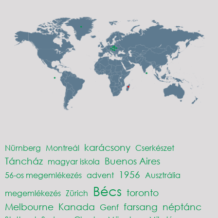
karácsony
Nürnberg
Montreál
Cserkészet
Táncház
Buenos Aires
magyar iskola
1956
56-os megemlékezés
advent
Ausztrália
Bécs
toronto
megemlékezés
Zürich
Melbourne
Kanada
farsang
néptánc
Genf