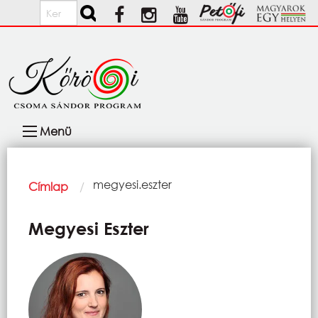
Ugrás a tartalomra
Keresés
Fő
Menü
navigáció
Morzsa
Current:
megyesi.eszter
Címlap
Megyesi Eszter