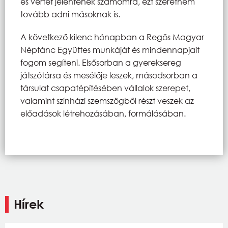
és vértet jelentenek számomra, ezt szeretném
tovább adni másoknak is.
A következő kilenc hónapban a Regös Magyar
Néptánc Együttes munkáját és mindennapjait
fogom segíteni. Elsősorban a gyereksereg
játszótársa és mesélője leszek, másodsorban a
társulat csapatépítésében vállalok szerepet,
valamint színházi szemszögből részt veszek az
előadások létrehozásában, formálásában.
Hírek