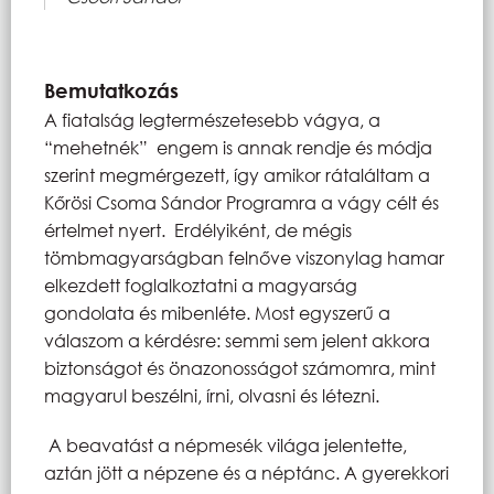
Bemutatkozás
A fiatalság legtermészetesebb vágya, a
“mehetnék” engem is annak rendje és módja
szerint megmérgezett, így amikor rátaláltam a
Kőrösi Csoma Sándor Programra a vágy célt és
értelmet nyert. Erdélyiként, de mégis
tömbmagyarságban felnőve viszonylag hamar
elkezdett foglalkoztatni a magyarság
gondolata és mibenléte. Most egyszerű a
válaszom a kérdésre: semmi sem jelent akkora
biztonságot és önazonosságot számomra, mint
magyarul beszélni, írni, olvasni és létezni.
A beavatást a népmesék világa jelentette,
aztán jött a népzene és a néptánc. A gyerekkori