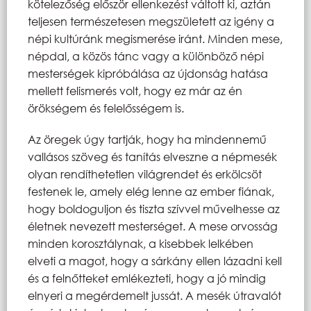
kötelezőség először ellenkezést váltott ki, aztán
teljesen természetesen megszületett az igény a
népi kultúránk megismerése iránt. Minden mese,
népdal, a közös tánc vagy a különböző népi
mesterségek kipróbálása az újdonság hatása
mellett felismerés volt, hogy ez már az én
örökségem és felelősségem is.
Az öregek úgy tartják, hogy ha mindennemű
vallásos szöveg és tanítás elveszne a népmesék
olyan rendíthetetlen világrendet és erkölcsöt
festenek le, amely elég lenne az ember fiának,
hogy boldoguljon és tiszta szívvel művelhesse az
életnek nevezett mesterséget. A mese orvosság
minden korosztálynak, a kisebbek lelkében
elveti a magot, hogy a sárkány ellen lázadni kell
és a felnőtteket emlékezteti, hogy a jó mindig
elnyeri a megérdemelt jussát. A mesék útravalót