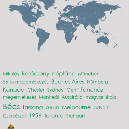
karácsony
néptánc
Mikulás
München
Buenos Aires
56-os megemlékezés
Nürnberg
Kanada
Táncház
Chester
Sydney
Genf
megemlékezés
Montreál
Ausztrália
magyar iskola
Bécs
farsang
Melbourne
Zürich
advent
1956
toronto
Cserkészet
Stuttgart