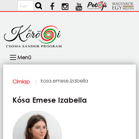
Ugrás a tartalomra
Keresés
Fő
Menü
navigáció
Morzsa
Current:
kosa.emese.izabella
Címlap
Kósa Emese Izabella