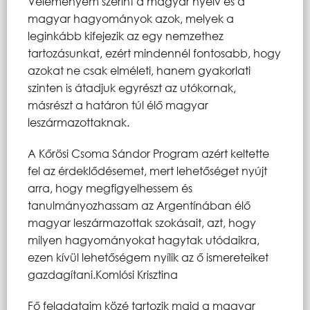
Véleményem szerint a magyar nyelv és a
magyar hagyományok azok, melyek a
leginkább kifejezik az egy nemzethez
tartozásunkat, ezért mindennél fontosabb, hogy
azokat ne csak elméleti, hanem gyakorlati
szinten is átadjuk egyrészt az utókornak,
másrészt a határon túl élő magyar
leszármazottaknak.
A Kőrösi Csoma Sándor Program azért keltette
fel az érdeklődésemet, mert lehetőséget nyújt
arra, hogy megfigyelhessem és
tanulmányozhassam az Argentínában élő
magyar leszármazottak szokásait, azt, hogy
milyen hagyományokat hagytak utódaikra,
ezen kívül lehetőségem nyílik az ő ismereteiket
gazdagítani.Komlósi Krisztina
Fő feladataim közé tartozik majd a magyar