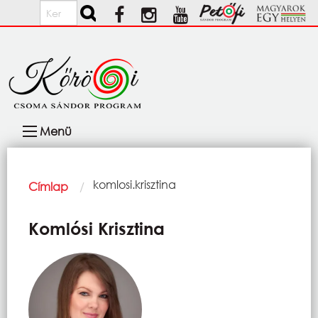
Ugrás a tartalomra
Keresés
Fő
Menü
navigáció
Morzsa
Current:
komlosi.krisztina
Címlap
Komlósi Krisztina