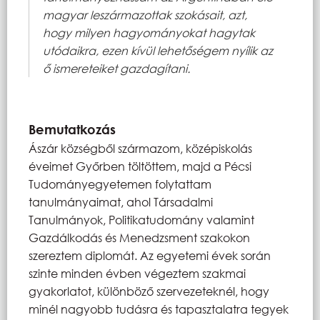
magyar leszármazottak szokásait, azt,
hogy milyen hagyományokat hagytak
utódaikra, ezen kívül lehetőségem nyílik az
ő ismereteiket gazdagítani.
Bemutatkozás
Ászár községből származom, középiskolás
éveimet Győrben töltöttem, majd a Pécsi
Tudományegyetemen folytattam
tanulmányaimat, ahol Társadalmi
Tanulmányok, Politikatudomány valamint
Gazdálkodás és Menedzsment szakokon
szereztem diplomát. Az egyetemi évek során
szinte minden évben végeztem szakmai
gyakorlatot, különböző szervezeteknél, hogy
minél nagyobb tudásra és tapasztalatra tegyek