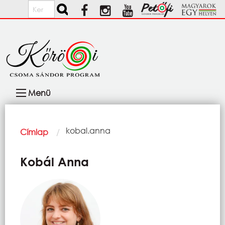
Ugrás a tartalomra
Keresés
Fő
Menü
navigáció
Morzsa
Current:
kobal.anna
Címlap
Kobál Anna