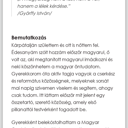
hanem a lélek kérdése.”
/Györffy István/
Bemutatkozás
Kárpátalján születtem és ott is nőttem fel.
Édesanyám szólt hozzám először magyarul, ő
volt az, aki megtanított magyarul imádkozni és
neki köszönhetem a magyar öntudatom.
Gyerekkorom óta aktív tagja vagyok a cserkész
és református közösségnek, melyeknek sorsát
mai napig szívemen viselem és segítem, ahogy
csak tudom. Itt láttam először mit jelent egy
összetartó, szerető közösség, amely első
pillanattól testvérként fogadott be.
Gyerekként belekóstolhattam a Magyar