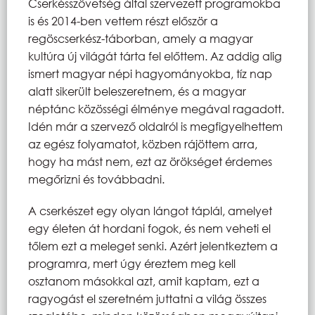
Cserkésszövetség által szervezett programokba
is és 2014-ben vettem részt először a
regöscserkész-táborban, amely a magyar
kultúra új világát tárta fel előttem. Az addig alig
ismert magyar népi hagyományokba, tíz nap
alatt sikerült beleszeretnem, és a magyar
néptánc közösségi élménye megával ragadott.
Idén már a szervező oldalról is megfigyelhettem
az egész folyamatot, közben rájöttem arra,
hogy ha mást nem, ezt az örökséget érdemes
megőrizni és továbbadni.
A cserkészet egy olyan lángot táplál, amelyet
egy életen át hordani fogok, és nem veheti el
tőlem ezt a meleget senki. Azért jelentkeztem a
programra, mert úgy éreztem meg kell
osztanom másokkal azt, amit kaptam, ezt a
ragyogást el szeretném juttatni a világ összes