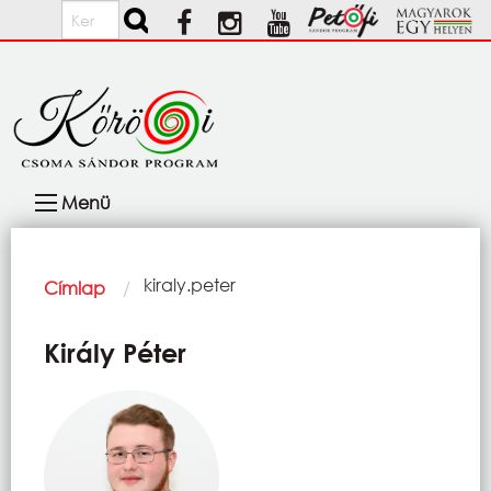
Ugrás a tartalomra
Keresés
Fő
Menü
navigáció
Morzsa
Current:
kiraly.peter
Címlap
Király Péter