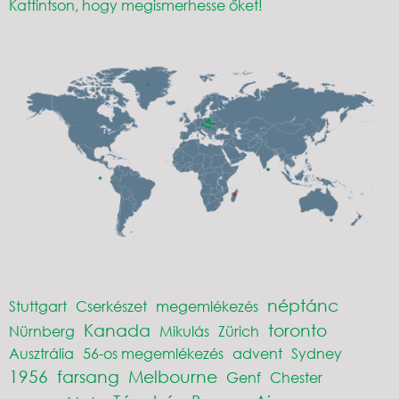
Kattintson, hogy megismerhesse őket!
néptánc
Stuttgart
Cserkészet
megemlékezés
Kanada
toronto
Nürnberg
Mikulás
Zürich
Ausztrália
56-os megemlékezés
advent
Sydney
1956
farsang
Melbourne
Genf
Chester