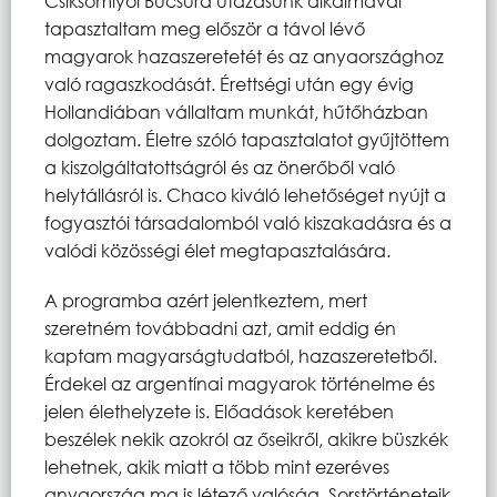
Csíksomlyói Búcsúra utazásunk alkalmával
tapasztaltam meg először a távol lévő
magyarok hazaszeretetét és az anyaországhoz
való ragaszkodását. Érettségi után egy évig
Hollandiában vállaltam munkát, hűtőházban
dolgoztam. Életre szóló tapasztalatot gyűjtöttem
a kiszolgáltatottságról és az önerőből való
helytállásról is. Chaco kiváló lehetőséget nyújt a
fogyasztói társadalomból való kiszakadásra és a
valódi közösségi élet megtapasztalására.
A programba azért jelentkeztem, mert
szeretném továbbadni azt, amit eddig én
kaptam magyarságtudatból, hazaszeretetből.
Érdekel az argentínai magyarok történelme és
jelen élethelyzete is. Előadások keretében
beszélek nekik azokról az őseikről, akikre büszkék
lehetnek, akik miatt a több mint ezeréves
anyaország ma is létező valóság. Sorstörténeteik