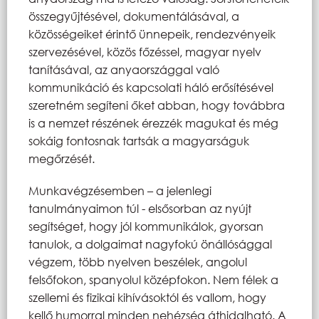
összegyűjtésével, dokumentálásával, a
közösségeiket érintő ünnepeik, rendezvényeik
szervezésével, közös főzéssel, magyar nyelv
tanításával, az anyaországgal való
kommunikáció és kapcsolati háló erősítésével
szeretném segíteni őket abban, hogy továbbra
is a nemzet részének érezzék magukat és még
sokáig fontosnak tartsák a magyarságuk
megőrzését.
Munkavégzésemben – a jelenlegi
tanulmányaimon túl - elsősorban az nyújt
segítséget, hogy jól kommunikálok, gyorsan
tanulok, a dolgaimat nagyfokú önállósággal
végzem, több nyelven beszélek, angolul
felsőfokon, spanyolul középfokon. Nem félek a
szellemi és fizikai kihívásoktól és vallom, hogy
kellő humorral minden nehézség áthidalható. A