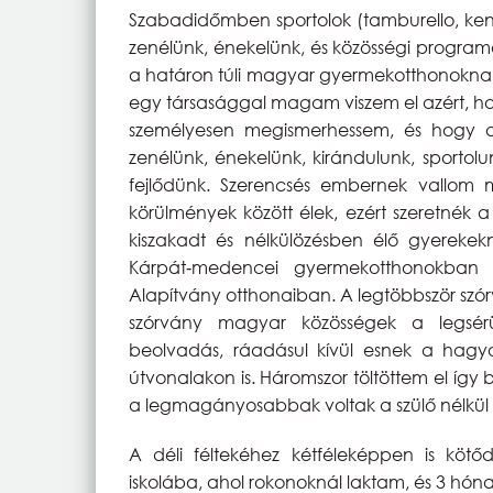
Szabadidőmben sportolok (tamburello, kenu,
zenélünk, énekelünk, és közösségi program
a határon túli magyar gyermekotthonoknak
egy társasággal magam viszem el azért, hog
személyesen megismerhessem, és hogy a
zenélünk, énekelünk, kirándulunk, sportol
fejlődünk. Szerencsés embernek vallo
körülmények között élek, ezért szeretnék 
kiszakadt és nélkülözésben élő gyereke
Kárpát‐medencei gyermekotthonokban t
Alapítvány otthonaiban. A legtöbbször szó
szórvány magyar közösségek a legsér
beolvadás, ráadásul kívül esnek a hagy
útvonalakon is. Háromszor töltöttem el így
a legmagányosabbak voltak a szülő nélkül
A déli féltekéhez kétféleképpen is kötő
iskolába, ahol rokonoknál laktam, és 3 hó