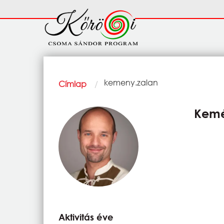
Ugrás a tartalomra
Fő
navigáció
Morzsa
Current:
kemeny.zalan
Címlap
Kemé
Aktivitás éve