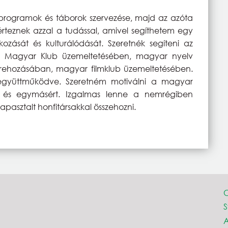
kprogramok és táborok szervezése, majd az azóta
rteznek azzal a tudással, amivel segíthetem egy
ozását és kulturálódását. Szeretnék segíteni az
yi Magyar Klub üzemeltetésében, magyar nyelv
rehozásában, magyar filmklub üzemeltetésében.
 együttműködve. Szeretném motiválni a magyar
 és egymásért. Izgalmas lenne a nemrégiben
pasztalt honfitársakkal összehozni.
C
A