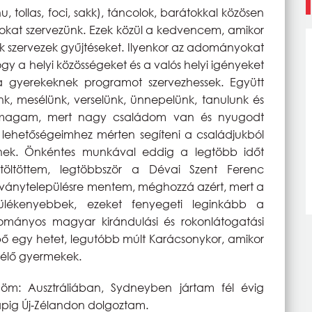
 tollas, foci, sakk), táncolok, barátokkal közösen
okat szervezünk. Ezek közül a kedvencem, amikor
 szervezek gyűjtéseket. Ilyenkor az adományokat
y a helyi közösségeket és a valós helyi igényeket
 gyerekeknek programot szervezhessek. Együtt
unk, mesélünk, verselünk, ünnepelünk, tanulunk és
m magam, mert nagy családom van és nyugodt
a lehetőségeimhez mérten segíteni a családjukból
knek. Önkéntes munkával eddig a legtöbb időt
öltöttem, legtöbbször a Dévai Szent Ferenc
rványtelepülésre mentem, méghozzá azért, mert a
ülékenyebbek, ezeket fenyegeti leginkább a
ományos magyar kirándulási és rokonlátogatási
 bő egy hetet, legutóbb múlt Karácsonykor, amikor
 élő gyermekek.
döm: Ausztráliában, Sydneyben jártam fél évig
napig Új‐Zélandon dolgoztam.