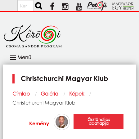
Ugrás a tartalomra
Keresés
Fő
Menü
navigáció
Christchurchi Magyar Klub
Morzsa
Címlap
Galéria
Képek
Current:
Christchurchi Magyar Klub
Ösztöndíjas
Kemény
adatlapja