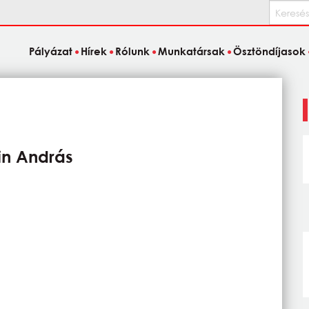
Keresés
Pályázat
Hírek
Rólunk
Munkatársak
Ösztöndíjasok
tin András