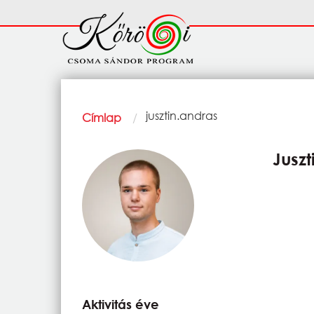
Ugrás a tartalomra
Fő
navigáció
Morzsa
Current:
jusztin.andras
Címlap
Jusz
Aktivitás éve