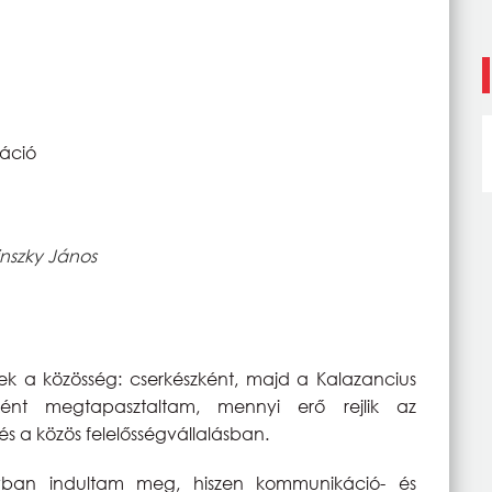
ráció
inszky János
k a közösség: cserkészként, majd a Kalazancius
ként megtapasztaltam, mennyi erő rejlik az
 a közös felelősségvállalásban.
yban indultam meg, hiszen kommunikáció- és