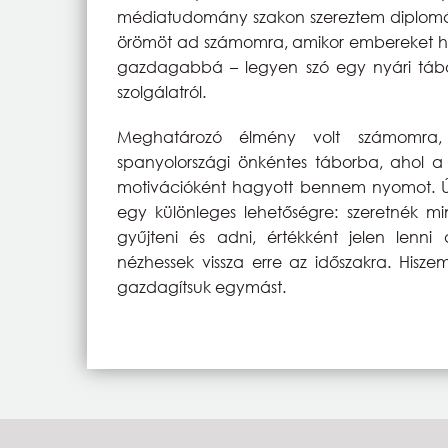
médiatudomány szakon szereztem diplomát S
örömöt ad számomra, amikor embereket ho
gazdagabbá – legyen szó egy nyári tábor
szolgálatról.
Meghatározó élmény volt számomra, 
spanyolországi önkéntes táborba, ahol a k
motivációként hagyott bennem nyomot. Úgy
egy különleges lehetőségre: szeretnék mi
gyűjteni és adni, értékként jelen lenn
nézhessek vissza erre az időszakra. Hisz
gazdagítsuk egymást.