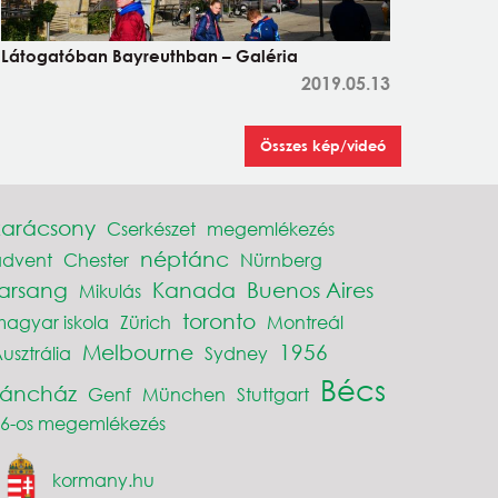
Látogatóban Bayreuthban – Galéria
2019.05.13
Összes kép/videó
karácsony
Cserkészet
megemlékezés
néptánc
advent
Chester
Nürnberg
farsang
Kanada
Buenos Aires
Mikulás
toronto
agyar iskola
Zürich
Montreál
Melbourne
1956
usztrália
Sydney
Bécs
Táncház
Genf
München
Stuttgart
6-os megemlékezés
kormany.hu