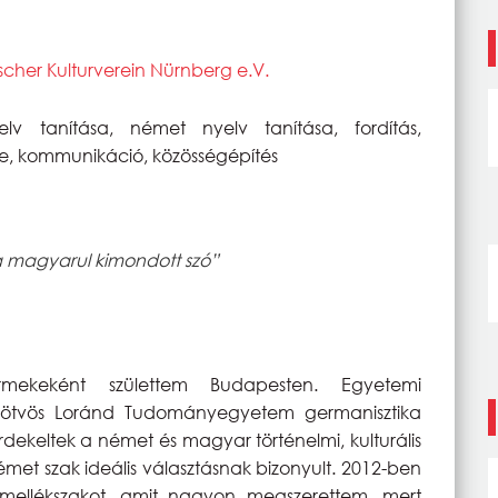
cher Kulturverein Nürnberg e.V.
v tanítása, német nyelv tanítása, fordítás,
ése, kommunikáció, közösségépítés
a magyarul kimondott szó”
ekeként születtem Budapesten. Egyetemi
ötvös Loránd Tudományegyetem germanisztika
dekeltek a német és magyar történelmi, kulturális
émet szak ideális választásnak bizonyult. 2012-ben
mellékszakot, amit nagyon megszerettem, mert