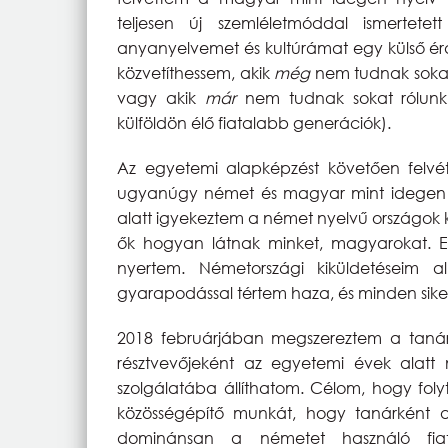
teljesen új szemléletmóddal ismertet
anyanyelvemet és kultúrámat egy külső ér
közvetíthessem, akik
még
nem tudnak sokat 
vagy akik
már
nem tudnak sokat rólunk
külföldön élő fiatalabb generációk).
Az egyetemi alapképzést követően felvét
ugyanúgy német és magyar mint idegen 
alatt igyekeztem a német nyelvű országok k
ők hogyan látnak minket, magyarokat. Ez
nyertem. Németországi kiküldetéseim a
gyarapodással tértem haza, és minden siker ú
2018 februárjában megszereztem a tanár
résztvevőjeként az egyetemi évek alatt
szolgálatába állíthatom. Célom, hogy foly
közösségépítő munkát, hogy tanárként 
dominánsan a németet használó fiatal