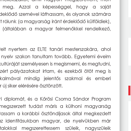
ett meg. Azzal a képességgel, hogy a saját
deklődő szemével láthassam, és olyanok számára
rólunk (a magyarság iránt érdeklődő külföldiek),
 (általában a magyar felmenőkkel rendelkező,
elt nyertem az ELTE tanári mesterszakára, ahol
nyelv szakon tanultam tovább. Egyetemi éveim
ultúráját személyesen is megismerni, és megtudni,
ért pályázatokat írtam, és ezekből ötöt meg is
lkalmával mindig jelentős szakmai és emberi
j siker elérésére ösztönzött.
i diplomát, és a Kőrösi Csoma Sándor Program
 megszerzett tudást máris a külhoni magyarság
tassam a korábbi ösztöndíjasok által megkezdett
az identitásukban magyar, de nyelvükben már
okkal megszerettessem szüleik, nagyszüleik