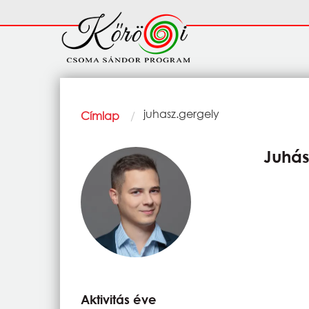
Ugrás a tartalomra
Fő
navigáció
Morzsa
Current:
juhasz.gergely
Címlap
Juhás
Aktivitás éve