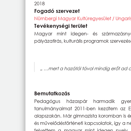
2018
Fogadó szervezet
Nürnbergi Magyar Kultúregyesület / Ungaris
Tevékenységi terület
Magyar mint idegen- és származásnyel
pályázatírás, kulturális programok szervez
„ …mert a hazától távol mindig erőt ad 
Bemutatkozás
Pedagógus házaspár harmadik gyerm
tanulmányaimat 2011-ben kezdtem az E
alapszakán. Már gimnazista koromban is ér
és művelődéstörténeti kapcsolatok, így a n
felvettem a magyar mint idegen nyelv 