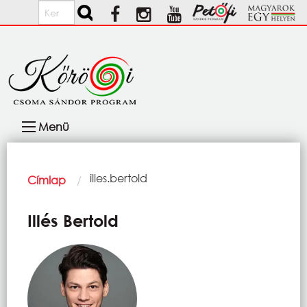
Ugrás a tartalomra
Keresés
Fő
Menü
navigáció
Morzsa
Current:
illes.bertold
Címlap
Illés Bertold