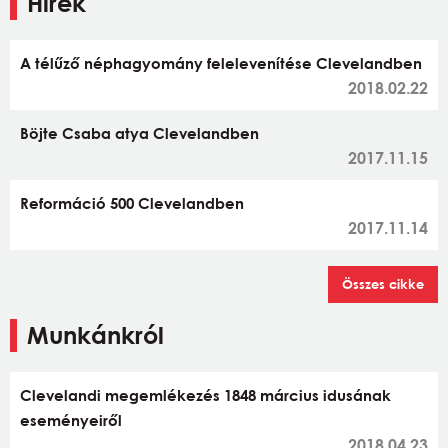
Hírek
A télűző néphagyomány felelevenítése Clevelandben
2018.02.22
Böjte Csaba atya Clevelandben
2017.11.15
Reformáció 500 Clevelandben
2017.11.14
Összes cikke
Munkánkról
Clevelandi megemlékezés 1848 március idusának
eseményeiről
2018.04.23