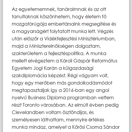
Az egyetememnek, tanáraimnak és az ott
tanultaknak köszönhetem, hogy életem fő
mozgatórúgója embertársaink megsegítése és
a magyarságért folytatott munka lett. Végzés
után először a Vidékfejlesztési Minisztériumban,
majd a Miniszterelnökségen dolgoztam,
szakterületem a fejlesztéspolitika. A munka
mellett elvégeztem a Károli Gáspár Református
Egyetem Jogi Karán a külgazdasági
szakdiplomácia képzést. Régi vágyam volt,
hogy egy merőben más gondolkodásmódot
megtapasztaljak így a 2016-ban egy angol
nyelvű Business Diploma programban vettem
részt Toronto városában. Az elmúlt évben pedig
Clevelandben voltam ösztöndíjas, és
személyesen láthattam, mennyire értékes
munka mindaz, amelyet a Kőrösi Csoma Sándor