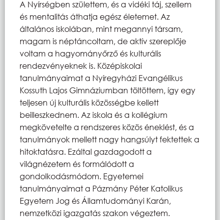
A Nyírségben születtem, és a vidéki táj, szellem
és mentalitás áthatja egész életemet. Az
általános iskolában, mint megannyi társam,
magam is néptáncoltam, de aktív szereplője
voltam a hagyományőrző és kulturális
rendezvényeknek is. Középiskolai
tanulmányaimat a Nyíregyházi Evangélikus
Kossuth Lajos Gimnáziumban töltöttem, így egy
teljesen új kulturális közösségbe kellett
beilleszkednem. Az iskola és a kollégium
megkövetelte a rendszeres közös éneklést, és a
tanulmányok mellett nagy hangsúlyt fektettek a
hitoktatásra. Ezáltal gazdagodott a
világnézetem és formálódott a
gondolkodásmódom. Egyetemei
tanulmányaimat a Pázmány Péter Katolikus
Egyetem Jog és Államtudományi Karán,
nemzetközi igazgatás szakon végeztem.