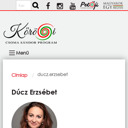
Ugrás a tartalomra
Keresés
Fő
Menü
navigáció
Morzsa
Current:
ducz.erzsebet
Címlap
Dúcz Erzsébet