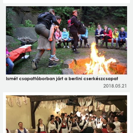
Ismét csapattáborban járt a berlini cserkészcsapat
2018.05.21