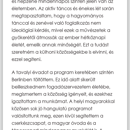
és népzene mindennapos szinten jelen van az
életemben. Az aktív táncos és énekes lét során
megtapasztaltam, hogy a hagyományos
tánccal és zenével való foglalkozás nem
ideológiai kérdés, mivel ezek a művészetek a
gyökerétől átmossák az ember hétköznapi
életét, emelik annak minőségét. Ezt a tudást
szeretném a külhoni közösségekbe is elvinni, és
ezzel segíteni.
A tavalyi évadot a program keretében szintén
Berlinben töltöttem. Ez idő alatt sikerült
beilleszkednem fogadószervezetem életébe,
megismertem a közösség igényeit, és ezekhez
igazítottam a munkámat. A helyi magyarokkal
közösen sok jó hangulatú programot
valósítottunk meg, ezen kívül segítettem a
cserkészcsapat, a magyar óvoda és a