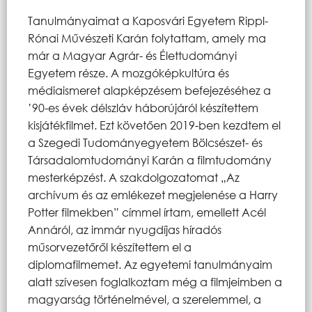
Tanulmányaimat a Kaposvári Egyetem Rippl-
Rónai Művészeti Karán folytattam, amely ma
már a Magyar Agrár- és Élettudományi
Egyetem része. A mozgóképkultúra és
médiaismeret alapképzésem befejezéséhez a
’90-es évek délszláv háborújáról készítettem
kisjátékfilmet. Ezt követően 2019-ben kezdtem el
a Szegedi Tudományegyetem Bölcsészet- és
Társadalomtudományi Karán a filmtudomány
mesterképzést. A szakdolgozatomat „Az
archívum és az emlékezet megjelenése a Harry
Potter filmekben” címmel írtam, emellett Acél
Annáról, az immár nyugdíjas híradós
műsorvezetőről készítettem el a
diplomafilmemet. Az egyetemi tanulmányaim
alatt szívesen foglalkoztam még a filmjeimben a
magyarság történelmével, a szerelemmel, a