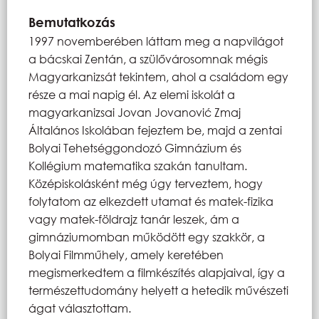
Bemutatkozás
1997 novemberében láttam meg a napvilágot
a bácskai Zentán, a szülővárosomnak mégis
Magyarkanizsát tekintem, ahol a családom egy
része a mai napig él. Az elemi iskolát a
magyarkanizsai Jovan Jovanović Zmaj
Általános Iskolában fejeztem be, majd a zentai
Bolyai Tehetséggondozó Gimnázium és
Kollégium matematika szakán tanultam.
Középiskolásként még úgy terveztem, hogy
folytatom az elkezdett utamat és matek-fizika
vagy matek-földrajz tanár leszek, ám a
gimnáziumomban működött egy szakkör, a
Bolyai Filmműhely, amely keretében
megismerkedtem a filmkészítés alapjaival, így a
természettudomány helyett a hetedik művészeti
ágat választottam.