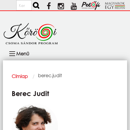
Ugrás a tartalomra
Keresés
Fő
Menü
navigáció
Morzsa
Current:
berec.judit
Címlap
Berec Judit