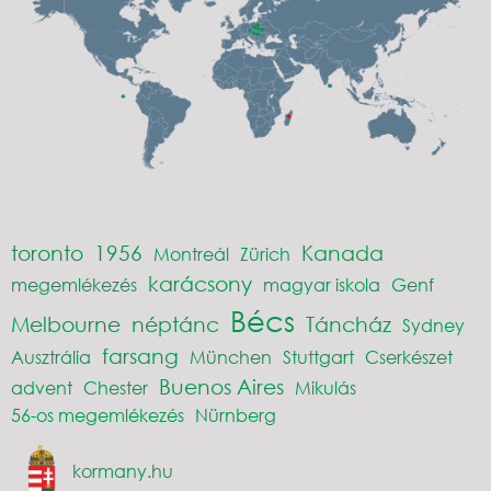
toronto
1956
Kanada
Montreál
Zürich
karácsony
megemlékezés
magyar iskola
Genf
Bécs
Melbourne
néptánc
Táncház
Sydney
farsang
Ausztrália
München
Stuttgart
Cserkészet
Buenos Aires
advent
Chester
Mikulás
56-os megemlékezés
Nürnberg
kormany.hu