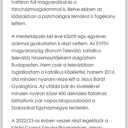
határon túli magyarokkal és a
táncházmozgalommal is, illetve ebben az
időszakban a pszichológiai témákra is fogékony
lettem.
A mesterképzés két éve között egy egyéves
szakmai gyakorlaton is részt vettem. Az EWTN
Magyarország (Bonum Televízió, katolikus
televízió) hírszerkesztőjeként dolgoztam
Budapesten. Nem csak a televízióban
foglalkoztam a katolikus közélettel, hanem 2016
óta minden nyaram része lett a Jézus Barát
Gyalogtúra. Az utóbbi pár év kivételével
minden nyáron közel 400 délvidéki fiatalnak
biztosítunk pár napos kikapcsolódást a
Szabadkai Egyházmegye területén.
A 2022/23-as évben veszek részt legelőször a
Kőrösi Csoma Sándor Programban, amely