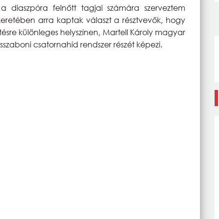
n a diaszpóra felnőtt tagjai számára szerveztem
keretében arra kaptak választ a résztvevők, hogy
tésre különleges helyszínen, Martell Károly magyar
lisszaboni csatornahíd rendszer részét képezi.