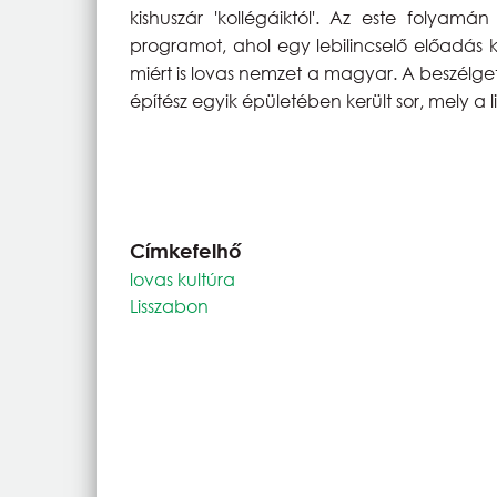
kishuszár 'kollégáiktól'. Az este folyamá
programot, ahol egy lebilincselő előadás 
miért is lovas nemzet a magyar. A beszélge
építész egyik épületében került sor, mely a 
Címkefelhő
lovas kultúra
Lisszabon