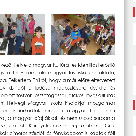
ző, illetve a magyar kultúrát és identitást erősítő
y a testvérem, aki magyar lovaskultúra oktató,
ba. Felkértem Enikőt, hogy a már előre eltervezett
gy kis időt a tudása megosztására kicsikkel és
előtt testvéri összefogással játékos lovaskultúrás
boni Hétvégi Magyar Iskola kisdiákjai mozgalmas
etében ismerkedtek meg a magyar történelem
al, a magyar lófajtákkal és nem utolsó sorban a
t vesz a fóti, Károlyi kishuszár programban - Gróf
ekek címeres zászlót és fényképeket is kaptak fóti