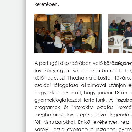
keretében.
A portugál diaszpórában való közösségszerve
tevékenységem során eszembe ötlött, hog
különleges színt hozhatna a Lusitan főváros
családi látogatása alkalmával szánjon e
nagyokkal. Így esett, hogy január 13-án dél
gyermekfoglalkozást tartottunk. A lissza
programok és interaktív oktatás ker
meghatározó lovas epizódjaival, legendáiv
fóti kishuszárokkal. Enikő tevékenyen rész
Károlyi László jóvoltából a lisszaboni gyer