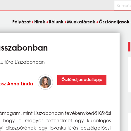
Keresés
Pályázat
Hírek
Rólunk
Munkatársak
Ösztöndíjasok
Lisszabonban
ultúra Lisszabonban
Ösztöndíjas adatlapja
osz Anna Linda
 jómagam, mint Lisszabonban tevékenykedő Kőrösi
k, hogy a magyar történelmet egy különleges
yi diaszpórának egy lovaskultúrás beszélgetőest