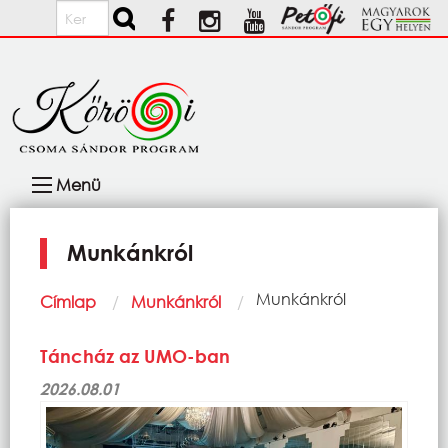
Ugrás a tartalomra
Keresés
Fő
Menü
navigáció
Munkánkról
Morzsa
Current:
Munkánkról
Címlap
Munkánkról
Táncház az UMO-ban
2026.08.01