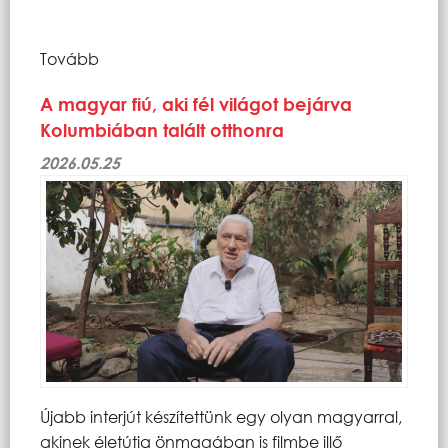
Tovább
A magyar fiú, aki fél világot bejárva
Kolumbiában talált otthonra
2026.05.25
Újabb interjút készítettünk egy olyan magyarral,
akinek életútja önmagában is filmbe illő