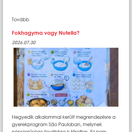
Tovább
Fokhagyma vagy Nutella?
2026.07.30
Negyedik alkalommal került megrendezésre a
gyerekprogram São Pauloban, melynek
népszerűsége továbbra is töretlen. Ez nem