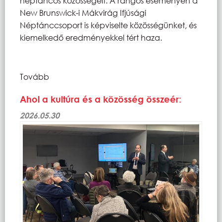
néptáncos közösségeit. A rangos eseményen a
New Brunswick-i Mákvirág Ifjúsági
Néptánccsoport is képviselte közösségünket, és
kiemelkedő eredményekkel tért haza.
Tovább
Ahol a kultúra és a közösség összeér:
2026.05.30