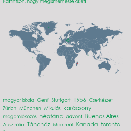
Kattintson, hogy megismerhesse őket!
1956
magyar iskola
Genf
Stuttgart
Cserkészet
karácsony
Zürich
München
Mikulás
néptánc
Buenos Aires
megemlékezés
advent
Táncház
Kanada
toronto
Ausztrália
Montreál