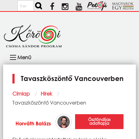
Ugrás a tartalomra
Keresés
Fő
Menü
navigáció
Tavaszköszöntő Vancouverben
Morzsa
Címlap
Hírek
Current:
Tavaszköszöntő Vancouverben
Ösztöndíjas
Horváth Balázs
adatlapja