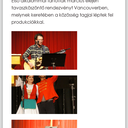
Első alkalommal tartottak március elején
tavaszköszöntő rendezvényt Vancouverben,
melynek keretében a közösség tagjai léptek fel
produkcióikkal.