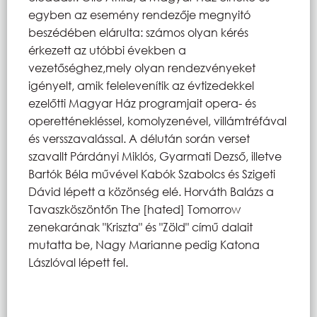
egyben az esemény rendezője megnyitó
beszédében elárulta: számos olyan kérés
érkezett az utóbbi években a
vezetőséghez,mely olyan rendezvényeket
igényelt, amik felelevenítik az évtizedekkel
ezelőtti Magyar Ház programjait opera- és
operetténekléssel, komolyzenével, villámtréfával
és versszavalással. A délután során verset
szavallt Párdányi Miklós, Gyarmati Dezső, illetve
Bartók Béla művével Kabók Szabolcs és Szigeti
Dávid lépett a közönség elé. Horváth Balázs a
Tavaszköszöntőn
The [hated] Tomorrow
zenekarának "Kriszta" és "Zöld" című dalait
mutatta be, Nagy Marianne pedig Katona
Lászlóval lépett fel.