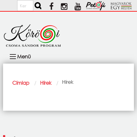
Ugrás a tartalomra
Keresés
Fő
Menü
navigáció
Morzsa
Current:
Hírek
Címlap
Hírek