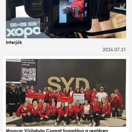
Interjúk
2026.07.31
Magyar Vízilabda Csapat fogadása a reptéren