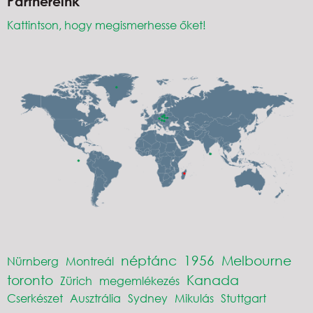
Partnereink
Kattintson, hogy megismerhesse őket!
néptánc
1956
Melbourne
Nürnberg
Montreál
toronto
Kanada
Zürich
megemlékezés
Cserkészet
Ausztrália
Sydney
Mikulás
Stuttgart