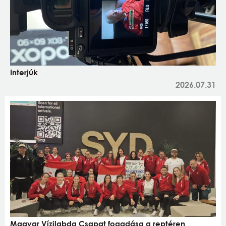
Interjúk
2026.07.31
Magyar Vízilabda Csapat fogadása a reptéren