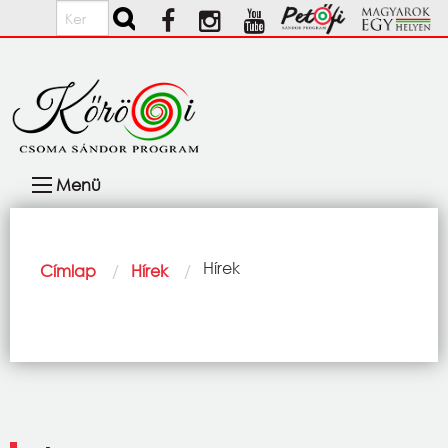
Ugrás a tartalomra
Keresés
Fő
Menü
navigáció
Morzsa
Current:
Hírek
Címlap
Hírek