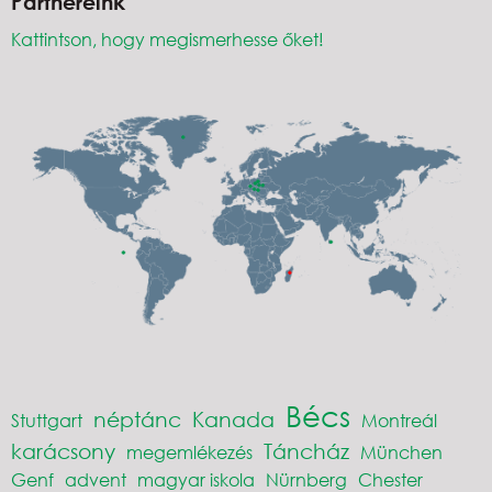
Partnereink
Kattintson, hogy megismerhesse őket!
Bécs
néptánc
Kanada
Stuttgart
Montreál
karácsony
Táncház
megemlékezés
München
Genf
advent
magyar iskola
Nürnberg
Chester