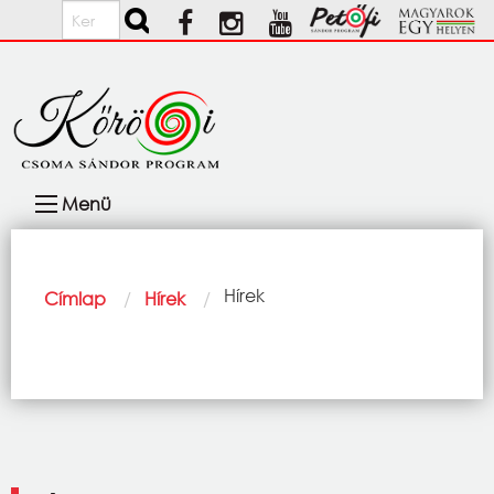
Ugrás a tartalomra
Keresés
Fő
Menü
navigáció
Morzsa
Current:
Hírek
Címlap
Hírek