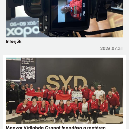
Interjúk
2026.07.31
Magyar Vízilabda Csapat fogadása a reptéren