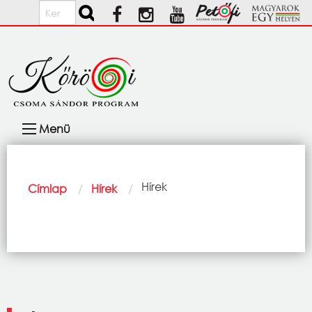
Ugrás a tartalomra
Keresés
Fő
Menü
navigáció
Morzsa
Current:
Hírek
Címlap
Hírek