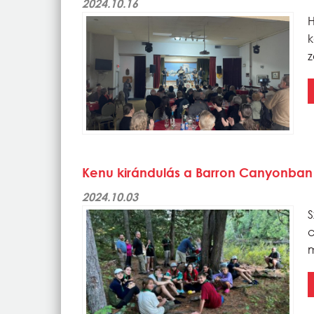
2024.10.16
k
z
Kenu kirándulás a Barron Canyonban
2024.10.03
m