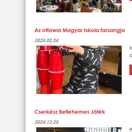
Az ottawai Magyar Iskola farsangja
2025.02.24
I
a
Cserkész Betlehemes Játék
2024.12.25