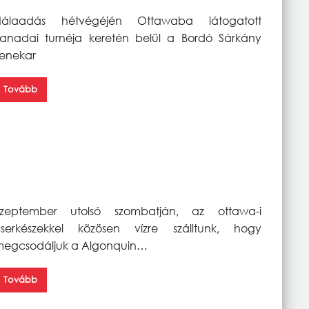
Hálaadás hétvégéjén Ottawaba látogatott
anadai turnéja keretén belül a Bordó Sárkány
enekar
Tovább
Szeptember utolsó szombatján, az ottawa-i
cserkészekkel közösen vízre szálltunk, hogy
egcsodáljuk a Algonquin…
Tovább