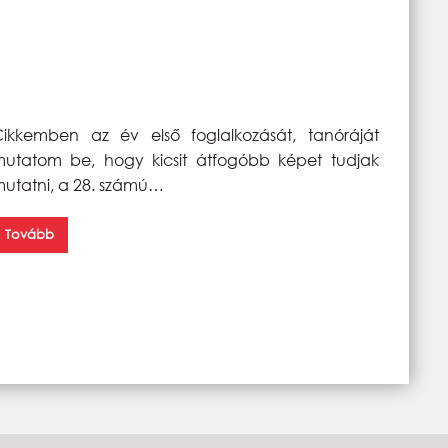
ikkemben az év első foglalkozását, tanóráját
utatom be, hogy kicsit átfogóbb képet tudjak
utatni, a 28. számú…
Tovább