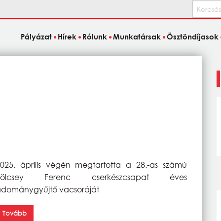
Keresés
Pályázat
Hírek
Rólunk
Munkatársak
Ösztöndíjasok
025. április végén megtartotta a 28.-as számú
Kölcsey Ferenc cserkészcsapat éves
dománygyűjtő vacsoráját
Tovább