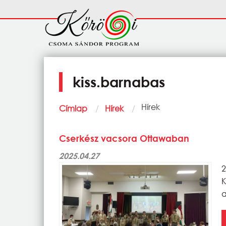
Ugrás a tartalomra
Fő
navigáció
kiss.barnabas
Morzsa
Current:
Hírek
Címlap
Hírek
Cserkész vacsora Ottawaban
2025.04.27
2
a