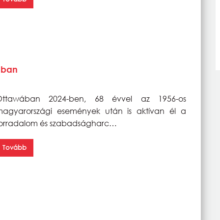
ában
Ottawában 2024-ben, 68 évvel az 1956-os
agyarországi események után is aktívan él a
orradalom és szabadságharc…
Tovább