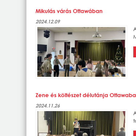
Mikulás várás Ottawában
2024.12.09
A
M
Zene és költészet délutánja Ottawab
2024.11.26
t