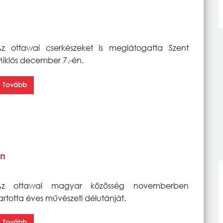
z ottawai cserkészeket is meglátogatta Szent
iklós december 7.-én.
Tovább
an
Az ottawai magyar közösség novemberben
artotta éves művészeti délutánját.
Tovább