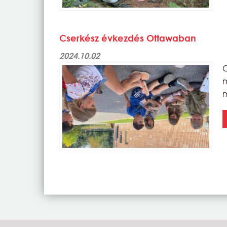
Cserkész évkezdés Ottawaban
2024.10.02
C
m
m