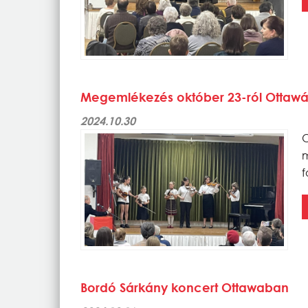
Megemlékezés október 23-ról Ottaw
2024.10.30
m
f
Bordó Sárkány koncert Ottawaban