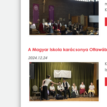
m
K
A Magyar Iskola karácsonya Ottawá
2024.12.24
K
I