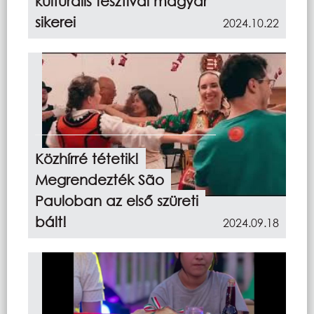
kulturális fesztivál magyar
sikerei
2024.10.22
Közhírré tétetik!
Megrendezték São
Pauloban az első szüreti
bált!
2024.09.18