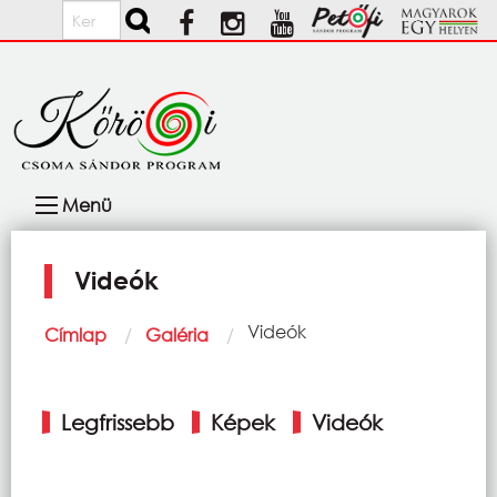
Ugrás a tartalomra
Keresés
Fő
Menü
navigáció
Videók
Morzsa
Current:
Videók
Címlap
Galéria
Elsődleges
Legfrissebb
Képek
Videók
fülek