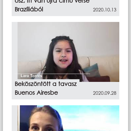
ősz, itt van újra című verse
Brazíliából
2020.10.13
Beköszöntött a tavasz
Buenos Airesbe
2020.09.28