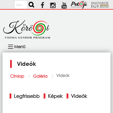
Ugrás a tartalomra
Keresés
Fő
Menü
navigáció
Videók
Morzsa
Current:
Videók
Címlap
Galéria
Elsődleges
Legfrissebb
Képek
Videók
fülek