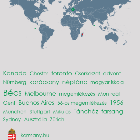
Kanada
toronto
Chester
Cserkészet
advent
karácsony
néptánc
Nürnberg
magyar iskola
Bécs
Melbourne
megemlékezés
Montreál
Buenos Aires
1956
Genf
56-os megemlékezés
Táncház
farsang
München
Stuttgart
Mikulás
Sydney
Ausztrália
Zürich
kormany.hu