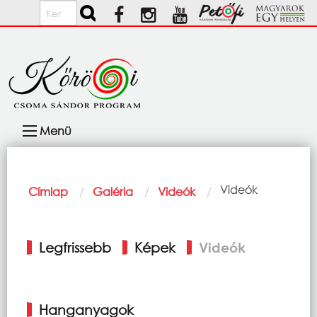
Ugrás a tartalomra
Keresés
Fő
Menü
navigáció
Morzsa
Current:
Videók
Címlap
Galéria
Videók
Elsődleges
Legfrissebb
Képek
Videók
fülek
Hanganyagok