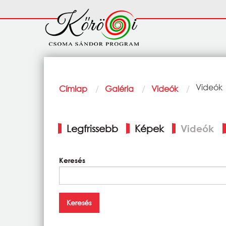
Ugrás a tartalomra
Fő
navigáció
Morzsa
Current
Videók
Címlap
Galéria
Videók
Elsődleges
Legfrissebb
Képek
Videók
fülek
Keresés