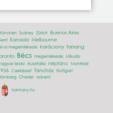
Buenos Aires
München
Sydney
Zürich
Kanada
Melbourne
Genf
karácsony
farsang
6-os megemlékezés
Bécs
toronto
megemlékezés
Mikulás
néptánc
agyar iskola
Ausztrália
Montreál
1956
Táncház
Cserkészet
Stuttgart
Nürnberg
Chester
advent
kormany.hu