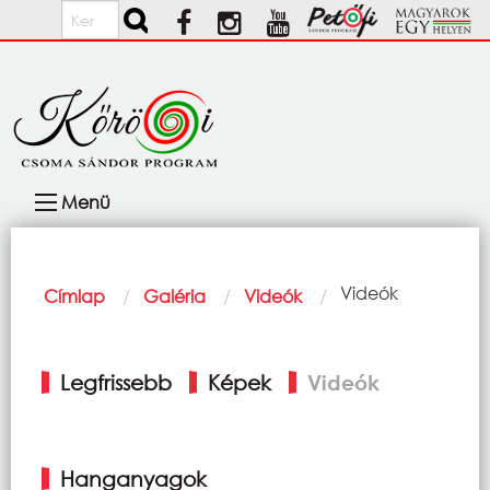
Ugrás a tartalomra
Keresés
Fő
Menü
navigáció
Morzsa
Current:
Videók
Címlap
Galéria
Videók
Elsődleges
Legfrissebb
Képek
Videók
fülek
Hanganyagok