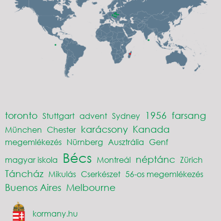
toronto
1956
farsang
Stuttgart
advent
Sydney
karácsony
Kanada
München
Chester
megemlékezés
Nürnberg
Ausztrália
Genf
Bécs
néptánc
magyar iskola
Montreál
Zürich
Táncház
Mikulás
Cserkészet
56-os megemlékezés
Buenos Aires
Melbourne
kormany.hu