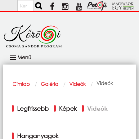
Ugrás a tartalomra
Keresés
Fő
Menü
navigáció
Morzsa
Current:
Videók
Címlap
Galéria
Videók
Elsődleges
Legfrissebb
Képek
Videók
fülek
Hanganyagok