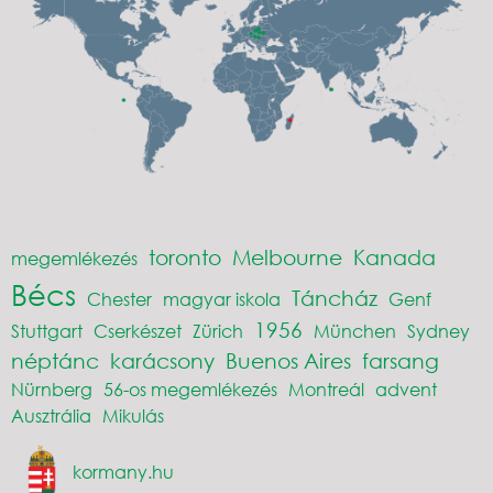
toronto
Melbourne
Kanada
megemlékezés
Bécs
Táncház
Chester
magyar iskola
Genf
1956
Stuttgart
Cserkészet
Zürich
München
Sydney
néptánc
karácsony
Buenos Aires
farsang
Nürnberg
56-os megemlékezés
Montreál
advent
Ausztrália
Mikulás
kormany.hu