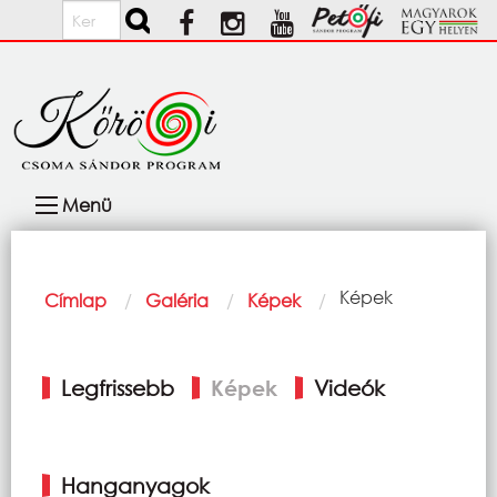
Ugrás a tartalomra
Keresés
Fő
Menü
navigáció
Morzsa
Current:
Képek
Címlap
Galéria
Képek
Elsődleges
Legfrissebb
Képek
Videók
fülek
Hanganyagok