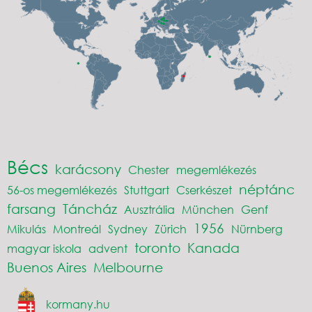
Bécs
karácsony
Chester
megemlékezés
néptánc
56-os megemlékezés
Stuttgart
Cserkészet
farsang
Táncház
Ausztrália
München
Genf
1956
Mikulás
Montreál
Sydney
Zürich
Nürnberg
toronto
Kanada
magyar iskola
advent
Buenos Aires
Melbourne
kormany.hu