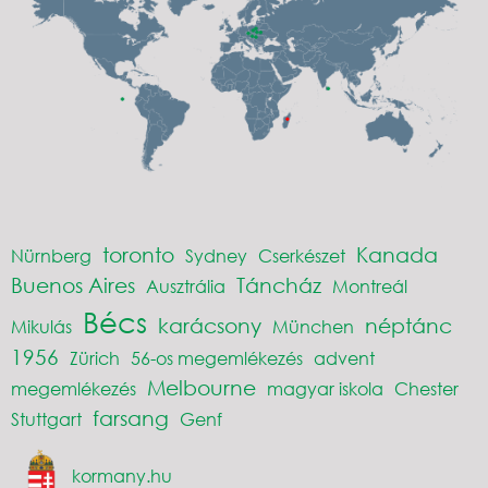
toronto
Kanada
Nürnberg
Sydney
Cserkészet
Buenos Aires
Táncház
Ausztrália
Montreál
Bécs
karácsony
néptánc
Mikulás
München
1956
Zürich
56-os megemlékezés
advent
Melbourne
megemlékezés
magyar iskola
Chester
farsang
Stuttgart
Genf
kormany.hu