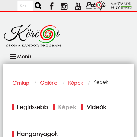
Ugrás a tartalomra
Keresés
Fő
Menü
navigáció
Morzsa
Current:
Képek
Címlap
Galéria
Képek
Elsődleges
Legfrissebb
Képek
Videók
fülek
Hanganyagok