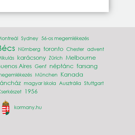
ontreál
Sydney
56-os megemlékezés
Bécs
toronto
Nürnberg
Chester
advent
karácsony
Melbourne
ikulás
Zürich
Buenos Aires
néptánc
farsang
Genf
Kanada
megemlékezés
München
Táncház
magyar iskola
Ausztrália
Stuttgart
1956
serkészet
kormany.hu