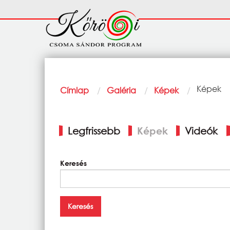
Ugrás a tartalomra
Fő
navigáció
Morzsa
Current:
Képek
Címlap
Galéria
Képek
Elsődleges
Legfrissebb
Képek
Videók
fülek
Keresés