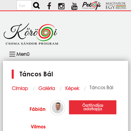
Ugrás a tartalomra
Keresés
Fő
Menü
navigáció
Táncos Bál
Morzsa
Current:
Táncos Bál
Címlap
Galéria
Képek
Ösztöndíjas
Fábián
adatlapja
Vilmos