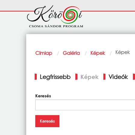
Ugrás a tartalomra
Fő
navigáció
Morzsa
Current:
Képek
Címlap
Galéria
Képek
Elsődleges
Legfrissebb
Képek
Videók
fülek
Keresés