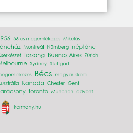
1956
56-os megemlékezés
Mikulás
Táncház
néptánc
Montreál
Nürnberg
farsang
Buenos Aires
serkészet
Zürich
Melbourne
Sydney
Stuttgart
Bécs
megemlékezés
magyar iskola
Kanada
usztrália
Chester
Genf
karácsony
toronto
München
advent
kormany.hu