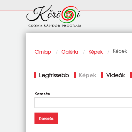
Ugrás a tartalomra
Fő
navigáció
Morzsa
Current:
Képek
Címlap
Galéria
Képek
Elsődleges
Legfrissebb
Képek
Videók
fülek
Keresés