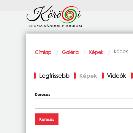
Ugrás a tartalomra
Fő
navigáció
Morzsa
Current:
Képek
Címlap
Galéria
Képek
Elsődleges
Legfrissebb
Képek
Videók
fülek
Keresés