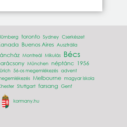
toronto
Nürnberg
Sydney
Cserkészet
Kanada
Buenos Aires
Ausztrália
Bécs
Táncház
Montreál
Mikulás
karácsony
néptánc
1956
München
ürich
56-os megemlékezés
advent
Melbourne
megemlékezés
magyar iskola
farsang
hester
Stuttgart
Genf
kormany.hu