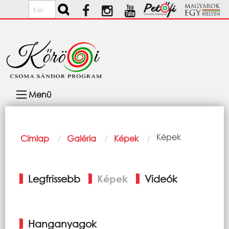
Ugrás a tartalomra
Keresés
Fő
Menü
navigáció
Morzsa
Current:
Képek
Címlap
Galéria
Képek
Elsődleges
Legfrissebb
Képek
Videók
fülek
Hanganyagok