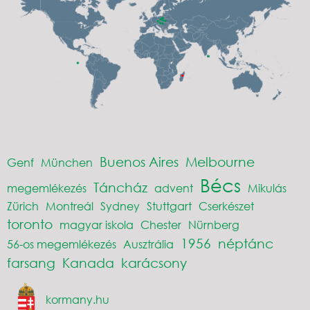
Buenos Aires
Melbourne
Genf
München
Bécs
Táncház
megemlékezés
advent
Mikulás
Zürich
Montreál
Sydney
Stuttgart
Cserkészet
toronto
magyar iskola
Chester
Nürnberg
1956
néptánc
56-os megemlékezés
Ausztrália
farsang
Kanada
karácsony
kormany.hu