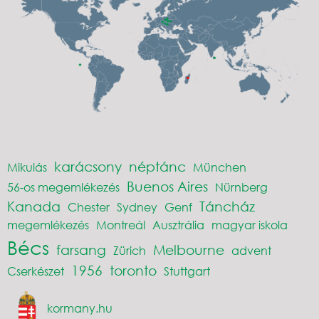
karácsony
néptánc
Mikulás
München
Buenos Aires
56-os megemlékezés
Nürnberg
Kanada
Táncház
Chester
Sydney
Genf
megemlékezés
Montreál
Ausztrália
magyar iskola
Bécs
farsang
Melbourne
Zürich
advent
1956
toronto
Cserkészet
Stuttgart
kormany.hu