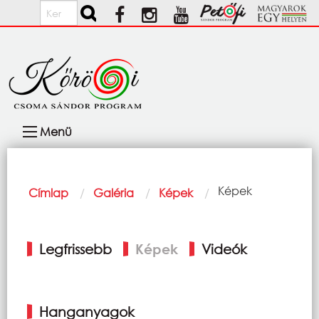
Ugrás a tartalomra
Keresés
Fő
Menü
navigáció
Morzsa
Current:
Képek
Címlap
Galéria
Képek
Elsődleges
Legfrissebb
Képek
Videók
fülek
Hanganyagok