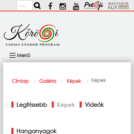
Ugrás a tartalomra
Keresés
Fő
Menü
navigáció
Morzsa
Current:
Képek
Címlap
Galéria
Képek
Elsődleges
Legfrissebb
Képek
Videók
fülek
Hanganyagok