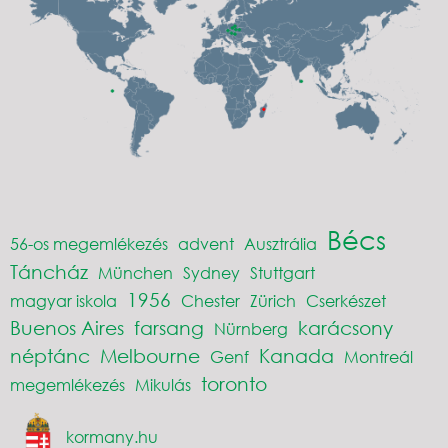
Bécs
56-os megemlékezés
advent
Ausztrália
Táncház
München
Sydney
Stuttgart
1956
magyar iskola
Chester
Zürich
Cserkészet
Buenos Aires
farsang
karácsony
Nürnberg
néptánc
Melbourne
Kanada
Genf
Montreál
toronto
megemlékezés
Mikulás
kormany.hu