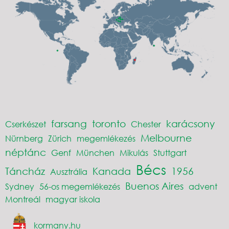
farsang
toronto
karácsony
Cserkészet
Chester
Melbourne
Nürnberg
Zürich
megemlékezés
néptánc
Genf
München
Mikulás
Stuttgart
Bécs
Táncház
Kanada
1956
Ausztrália
Buenos Aires
Sydney
56-os megemlékezés
advent
Montreál
magyar iskola
kormany.hu