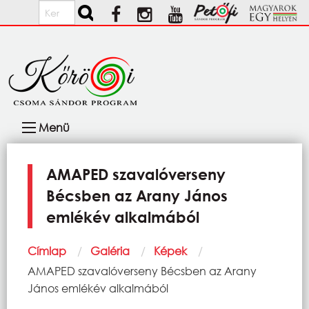
Ugrás a tartalomra
Keresés
Fő
Menü
navigáció
AMAPED szavalóverseny
Bécsben az Arany János
emlékév alkalmából
Morzsa
Címlap
Galéria
Képek
Current:
AMAPED szavalóverseny Bécsben az Arany
János emlékév alkalmából