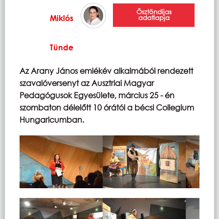
Ösztöndíjas
Miklós
adatlapja
Tünde
Az Arany János emlékév alkalmából rendezett
szavalóversenyt az Ausztriai Magyar
Pedagógusok Egyesülete, március 25 - én
szombaton délelőtt 10 órától a bécsi Collegium
Hungaricumban.