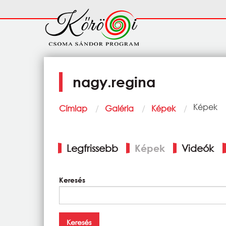
Ugrás a tartalomra
Fő
navigáció
nagy.regina
Morzsa
Current:
Képek
Címlap
Galéria
Képek
Elsődleges
Legfrissebb
Képek
Videók
fülek
Keresés