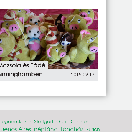
Mazsola és Tádé
Birminghamben
2019.09.17
megemlékezés
Stuttgart
Genf
Chester
Buenos Aires
néptánc
Táncház
Zürich