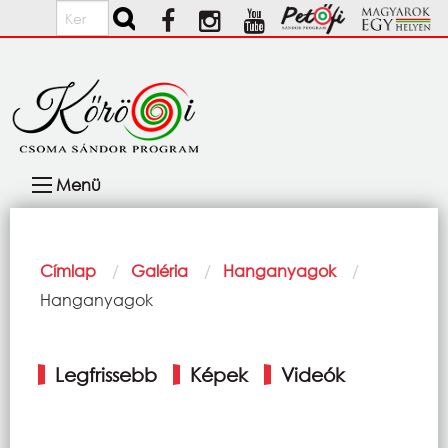
Ugrás a tartalomra
Keresés
Fő
Menü
navigáció
Morzsa
Címlap
Galéria
Hanganyagok
Current:
Hanganyagok
Elsődleges
Legfrissebb
Képek
Videók
fülek