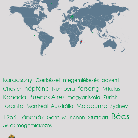
karácsony
Cserkészet
megemlékezés
advent
néptánc
farsang
Chester
Nürnberg
Mikulás
Kanada
Buenos Aires
magyar iskola
Zürich
toronto
Melbourne
Montreál
Ausztrália
Sydney
Bécs
1956
Táncház
Genf
München
Stuttgart
56-os megemlékezés