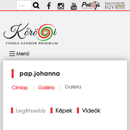
Ugrás a tartalomra
Keresés
Fő
Menü
navigáció
pap.johanna
Morzsa
Current:
Galéria
Címlap
Galéria
Elsődleges
Legfrissebb
Képek
Videók
fülek